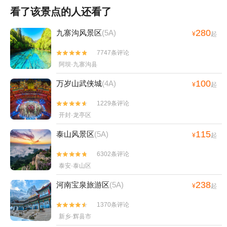
看了该景点的人还看了
280
九寨沟风景区
(5A)
¥
起
7747条评论


阿坝·九寨沟县
100
万岁山武侠城
(4A)
¥
起
1229条评论


开封·龙亭区
115
泰山风景区
(5A)
¥
起
6302条评论


泰安·泰山区
238
河南宝泉旅游区
(5A)
¥
起
1370条评论


新乡·辉县市