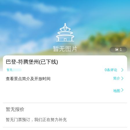


1
巴登-符腾堡州(已下线)
0条评论

暂无点评
查看景点简介及开放时间
简介


地图
暂无报价
暂无门票预订，我们正在努力补充