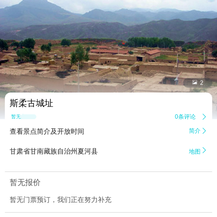


2
斯柔古城址
0条评论

暂无点评
查看景点简介及开放时间
简介


甘肃省甘南藏族自治州夏河县
地图
暂无报价
暂无门票预订，我们正在努力补充