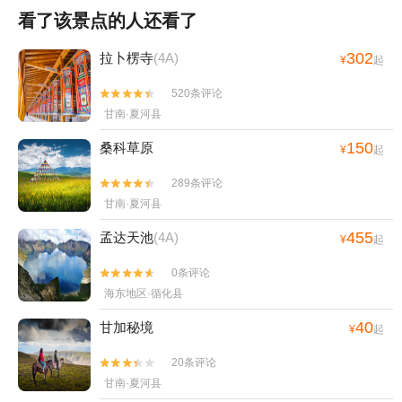
看了该景点的人还看了
302
拉卜楞寺
(4A)
¥
起
520条评论


甘南·夏河县
150
桑科草原
¥
起
289条评论


甘南·夏河县
455
孟达天池
(4A)
¥
起
0条评论


海东地区·循化县
40
甘加秘境
¥
起
20条评论


甘南·夏河县