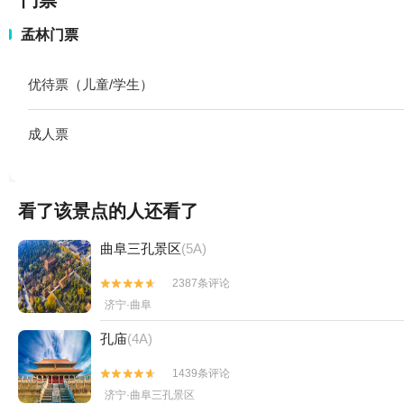
门票
孟林门票
优待票（儿童/学生）
成人票
看了该景点的人还看了
曲阜三孔景区
(5A)
2387条评论


济宁·曲阜
孔庙
(4A)
1439条评论


济宁·曲阜三孔景区