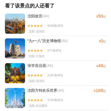
看了该景点的人还看了
50
沈阳故宫
(4A)
¥
起
4246条评论


沈阳·沈河区
0
“九•一八”历史博物馆
(4A)
¥
起
377条评论


沈阳·大东区
48
张学良旧居
(4A)
¥
起
2187条评论


沈阳·沈河区
169
沈阳方特欢乐世界
(4A)
¥
起
1535条评论


沈阳·沈北新区