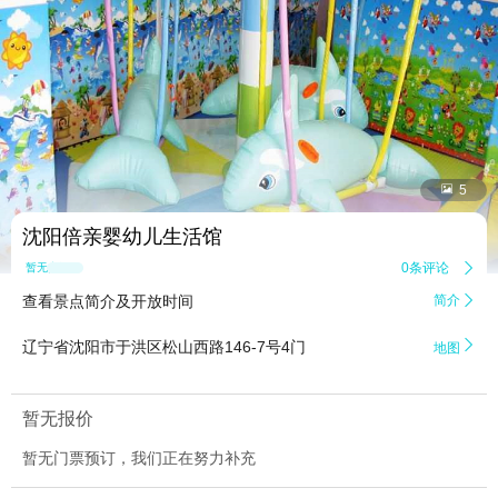


5
沈阳倍亲婴幼儿生活馆
0条评论

暂无点评
查看景点简介及开放时间
简介


辽宁省沈阳市于洪区松山西路146-7号4门
地图
暂无报价
暂无门票预订，我们正在努力补充