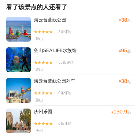
看了该景点的人还看了
38
海云台蓝线公园
¥
起
3条评论


釜山
95
釜山SEA LIFE水族馆
¥
起
56条评论


釜山
38
海云台蓝线公园列车
¥
起
0条评论


釜山
130.9
庆州乐园
¥
起
0条评论


庆州