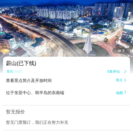


6
蔚山(已下线)
0条评论

暂无点评
查看景点简介及开放时间
简介


位于东亚中心、韩半岛的东南端
地图
暂无报价
暂无门票预订，我们正在努力补充