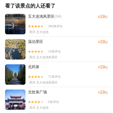
看了该景点的人还看了
19
五大连池风景区
(5A)
¥
起
380条评论


黑河·五大连池
19
温泊景区
¥
起
19条评论


黑河·五大连池风景区
19
北药泉
¥
起
72条评论


黑河·五大连池风景区
19
北饮泉广场
¥
起
0条评论


黑河·五大连池