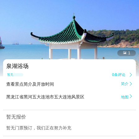


1
泉湖浴场
0条评论

暂无点评
查看景点简介及开放时间
简介


黑龙江省黑河五大连池市五大连池风景区
地图
暂无报价
暂无门票预订，我们正在努力补充