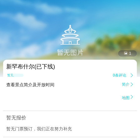


1
新罕布什尔(已下线)
0条评论

暂无点评
查看景点简介及开放时间
简介


地图
暂无报价
暂无门票预订，我们正在努力补充