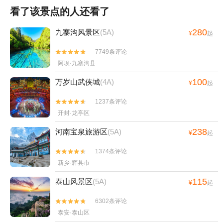
看了该景点的人还看了
280
九寨沟风景区
(5A)
¥
起
7749条评论


阿坝·九寨沟县
100
万岁山武侠城
(4A)
¥
起
1237条评论


开封·龙亭区
238
河南宝泉旅游区
(5A)
¥
起
1374条评论


新乡·辉县市
115
泰山风景区
(5A)
¥
起
6302条评论


泰安·泰山区