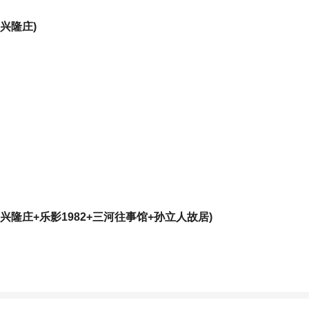
兴隆庄)
隆庄+乐影1982+三河往事馆+孙立人故居)