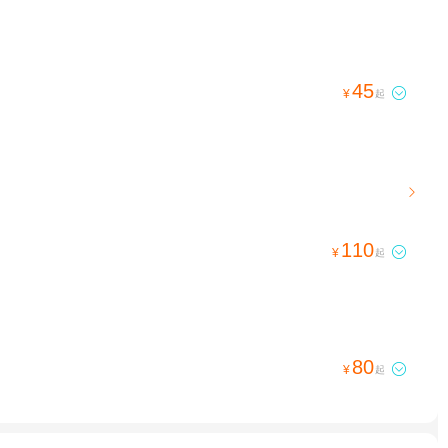
45

¥
起

110

¥
起
80

¥
起