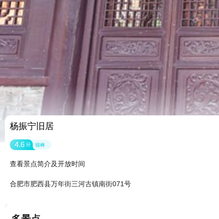
杨振宁旧居
4.6
分
很棒
查看景点简介及开放时间
合肥市肥西县万年街三河古镇南街071号