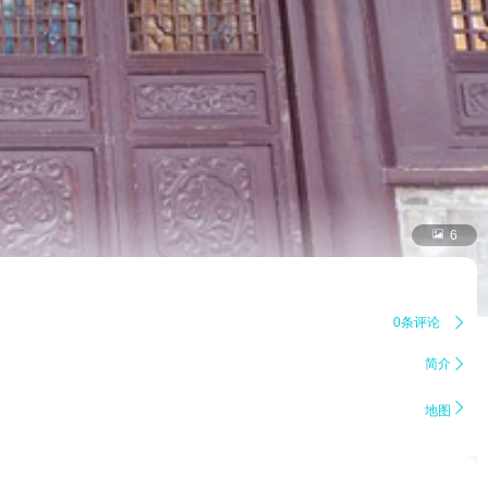

6
0条评论

简介


地图