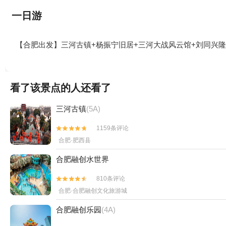
一日游
【合肥出发】三河古镇+杨振宁旧居+三河大战风云馆+刘同兴隆
看了该景点的人还看了
三河古镇
(5A)
1159条评论


合肥·肥西县
合肥融创水世界
810条评论


合肥·合肥融创文化旅游城
合肥融创乐园
(4A)