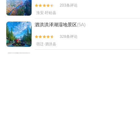
看了该景点的人还看了
双沟酒文化旅游区
(4A)
4条评论


宿迁·泗阳县
铁山寺国家森林公园
(4A)
203条评论


淮安·盱眙县
泗洪洪泽湖湿地景区
(5A)
328条评论


宿迁·泗洪县