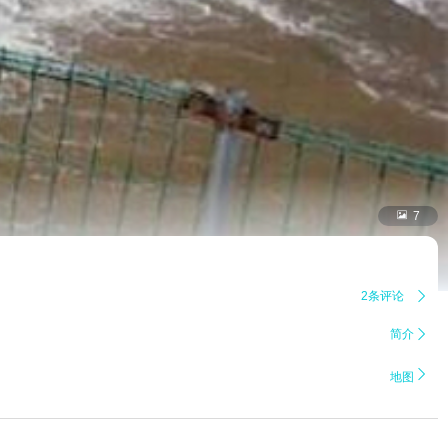

7
2条评论

简介


地图