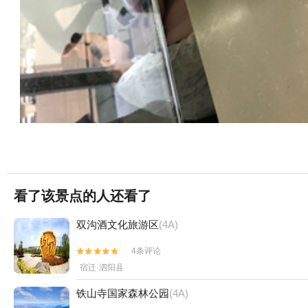


服务态度差，场内情况和广告完全两回事，真的一个字坑