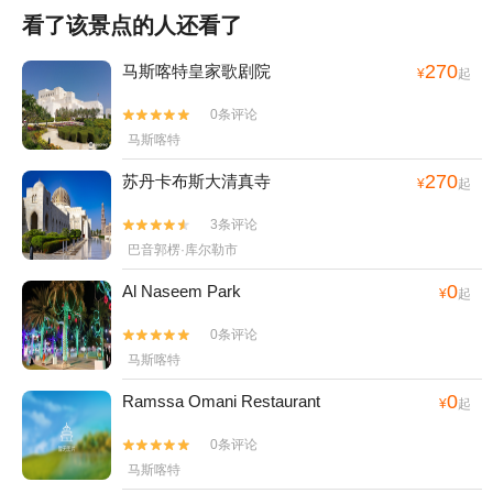
看了该景点的人还看了
270
马斯喀特皇家歌剧院
¥
起
0条评论


马斯喀特
270
苏丹卡布斯大清真寺
¥
起
3条评论


巴音郭楞·库尔勒市
0
Al Naseem Park
¥
起
0条评论


马斯喀特
0
Ramssa Omani Restaurant
¥
起
0条评论


马斯喀特