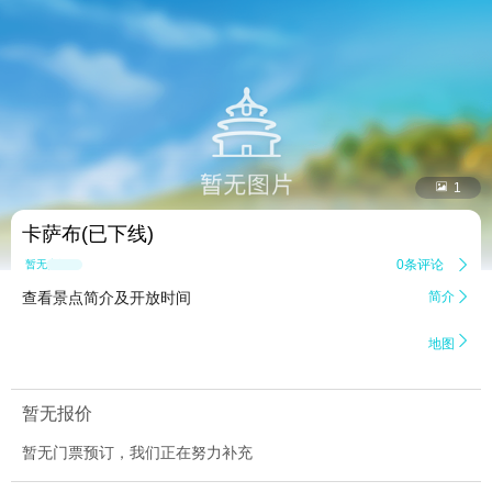


1
卡萨布(已下线)
0条评论

暂无点评
查看景点简介及开放时间
简介


地图
暂无报价
暂无门票预订，我们正在努力补充