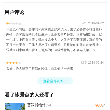
用户评论
o*1 2018-01-02


一星也不想给。去哪网和商家联合起来坑人，去了还要你各种理由补
差价，给客服反映也不给解决，比正常票价还贵。滑雪场很寒酸，就
一个坡，上面有点雪，根本没几个人，之前去了采薇庄园，真的差的
不是一点半点，工作人员态度也超级差，司机接的时候在动物园接，
送就送到半路就不管了，他妈的什么破滑雪场，不会再去第二次！
M*0 2018-06-24


常好，给人留下了很深的映像，非常值得一去哦
查看全部点评

看了该景点的人还看了
80
晋祠博物馆
(5A)
¥
起