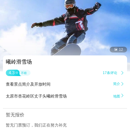


12
曦岭滑雪场
4.3
17条评论

分
不错
查看景点简介及开放时间
简介


太原市杏花岭区丈子头曦岭滑雪场
地图
暂无报价
暂无门票预订，我们正在努力补充