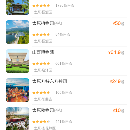
1786条评论


太原·晋源区
50
太原植物园
(4A)
¥
起
54条评论


太原·晋源区
64.9
山西博物院
¥
起
601条评论


太原·迎泽区
249
太原方特东方神画
¥
起
105条评论


太原·阳曲县
10
太原动物园
(4A)
¥
起
441条评论


太原·杏花岭区