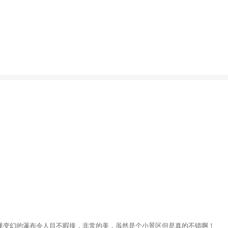
珑变幻的瀑布令人目不暇接，非常的美，虽然是个小景区但是真的不错啊！