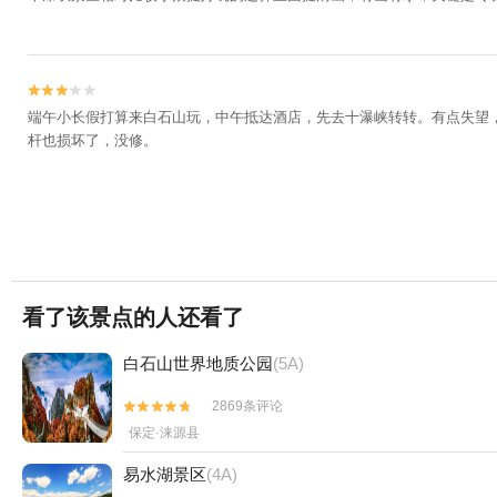


端午小长假打算来白石山玩，中午抵达酒店，先去十瀑峡转转。有点失望
杆也损坏了，没修。
看了该景点的人还看了
白石山世界地质公园
(5A)
2869条评论


保定·涞源县
易水湖景区
(4A)