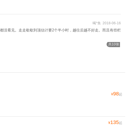
喝*鱼 2018-06-16
都没看见。走走歇歇到顶估计要2个半小时，越往后越不好走。而且有些栏
共10张
98
¥
起
135
¥
起