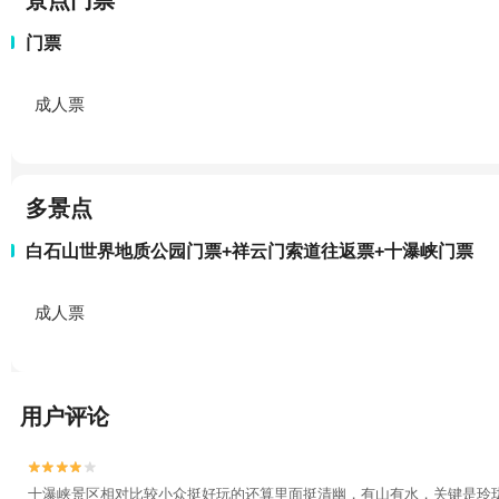
景点门票
门票
成人票
多景点
白石山世界地质公园门票+祥云门索道往返票+十瀑峡门票
成人票
用户评论


十瀑峡景区相对比较小众挺好玩的还算里面挺清幽，有山有水，关键是玲