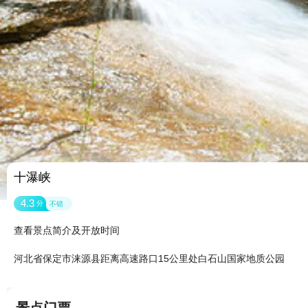
十瀑峡
4.3
分
不错
查看景点简介及开放时间
河北省保定市涞源县距离高速路口15公里处白石山国家地质公园