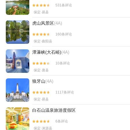
531条评论


保定·易县
虎山风景区
(4A)
160条评论


保定·曲阳县
潭瀑峡(大石峪)
(4A)
10条评论


保定·唐县
狼牙山
(4A)
1117条评论


保定·易县
白石山温泉旅游度假区
6条评论


保定·涞源县