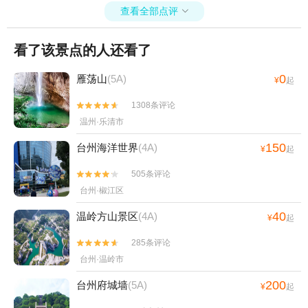
查看全部点评

看了该景点的人还看了
0
雁荡山
(5A)
¥
起
1308条评论


温州·乐清市
150
台州海洋世界
(4A)
¥
起
505条评论


台州·椒江区
40
温岭方山景区
(4A)
¥
起
285条评论


台州·温岭市
200
台州府城墙
(5A)
¥
起