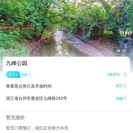


26
九峰公园
4.3
1条评论

分
不错
查看景点简介及开放时间
简介


浙江省台州市黄岩区九峰路243号
地图
暂无报价
暂无门票预订，我们正在努力补充