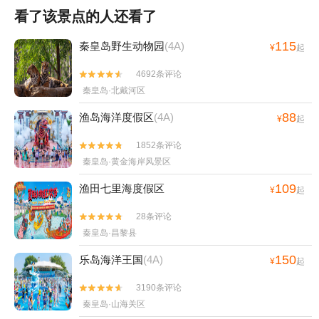
看了该景点的人还看了
115
秦皇岛野生动物园
(4A)
¥
起
4692条评论


秦皇岛·北戴河区
88
渔岛海洋度假区
(4A)
¥
起
1852条评论


秦皇岛·黄金海岸风景区
109
渔田七里海度假区
¥
起
28条评论


秦皇岛·昌黎县
150
乐岛海洋王国
(4A)
¥
起
3190条评论


秦皇岛·山海关区