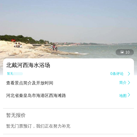


10
北戴河西海水浴场
0条评论

暂无点评
查看景点简介及开放时间
简介


河北省秦皇岛市海港区西海滩路
地图
暂无报价
暂无门票预订，我们正在努力补充