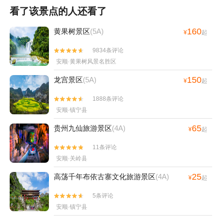
看了该景点的人还看了
160
黄果树景区
(5A)
¥
起
9834条评论


安顺·黄果树风景名胜区
150
龙宫景区
(5A)
¥
起
1888条评论


安顺·镇宁县
65
贵州九仙旅游景区
(4A)
¥
起
11条评论


安顺·关岭县
25
高荡千年布依古寨文化旅游景区
(4A)
¥
起
5条评论


安顺·镇宁县