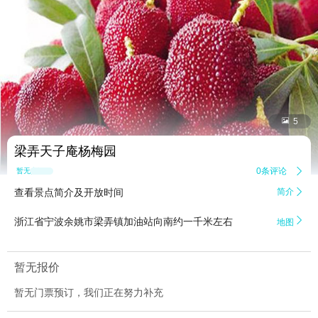


5
梁弄天子庵杨梅园
0条评论

暂无点评
查看景点简介及开放时间
简介


浙江省宁波余姚市梁弄镇加油站向南约一千米左右
地图
暂无报价
暂无门票预订，我们正在努力补充