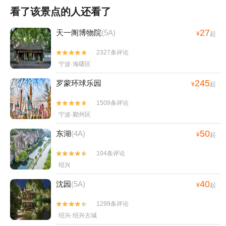
看了该景点的人还看了
27
天一阁博物院
(5A)
¥
起
2327条评论


宁波·海曙区
245
罗蒙环球乐园
¥
起
1509条评论


宁波·鄞州区
50
东湖
(4A)
¥
起
104条评论


绍兴
40
沈园
(5A)
¥
起
1299条评论


绍兴·绍兴古城