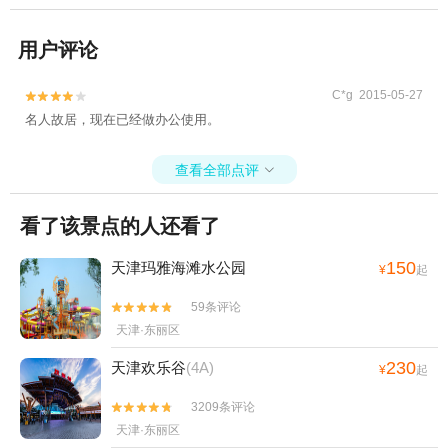
用户评论
C*g 2015-05-27


名人故居，现在已经做办公使用。
查看全部点评

看了该景点的人还看了
150
天津玛雅海滩水公园
¥
起
59条评论


天津·东丽区
230
天津欢乐谷
(4A)
¥
起
3209条评论


天津·东丽区