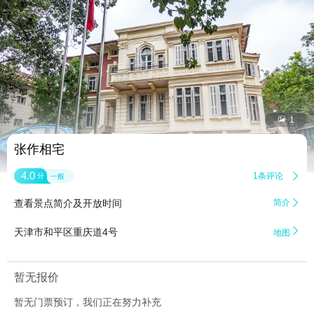


1
张作相宅
4.0
1条评论

分
一般
查看景点简介及开放时间
简介


天津市和平区重庆道4号
地图
暂无报价
暂无门票预订，我们正在努力补充