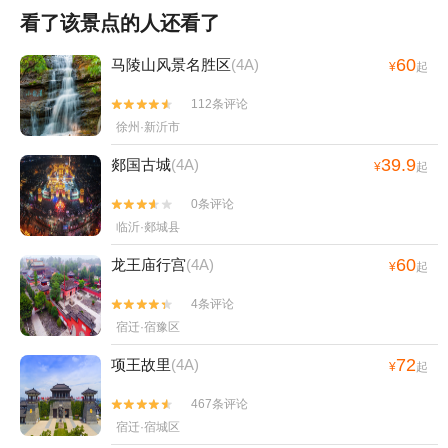
看了该景点的人还看了
60
马陵山风景名胜区
(4A)
¥
起
112条评论


徐州·新沂市
39.9
郯国古城
(4A)
¥
起
0条评论


临沂·郯城县
60
龙王庙行宫
(4A)
¥
起
4条评论


宿迁·宿豫区
72
项王故里
(4A)
¥
起
467条评论


宿迁·宿城区