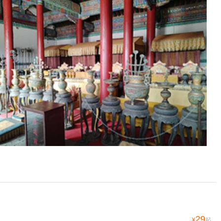
29
¥
起