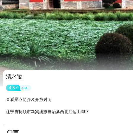
清永陵
4.5
分
不错
查看景点简介及开放时间
辽宁省抚顺市新宾满族自治县西北启运山脚下