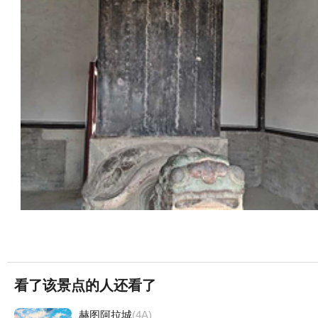
看了该景点的人还看了
赫图阿拉城
(4A)