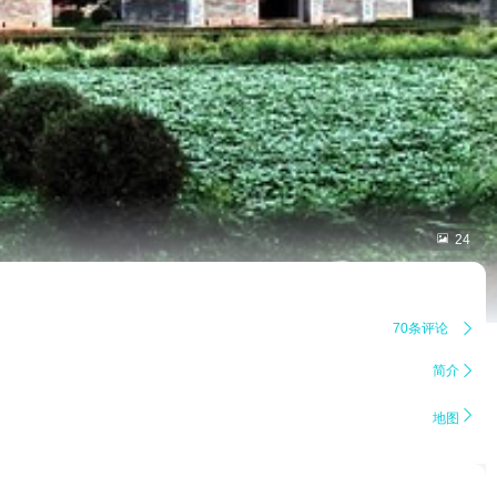

24
70条评论

简介


地图