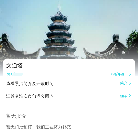


1
文通塔
0条评论

暂无点评
查看景点简介及开放时间
简介


江苏省淮安市勺湖公园内
地图
暂无报价
暂无门票预订，我们正在努力补充