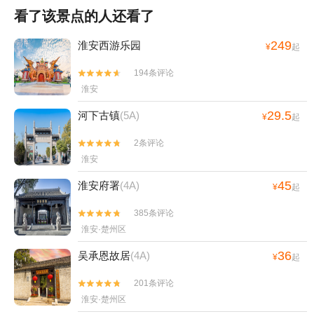
看了该景点的人还看了
249
淮安西游乐园
¥
起
194条评论


淮安
29.5
河下古镇
(5A)
¥
起
2条评论


淮安
45
淮安府署
(4A)
¥
起
385条评论


淮安·楚州区
36
吴承恩故居
(4A)
¥
起
201条评论


淮安·楚州区