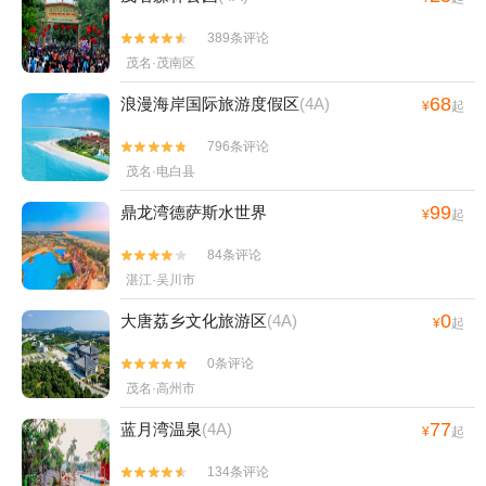
389条评论


茂名·茂南区
68
浪漫海岸国际旅游度假区
(4A)
¥
起
796条评论


茂名·电白县
99
鼎龙湾德萨斯水世界
¥
起
84条评论


湛江·吴川市
0
大唐荔乡文化旅游区
(4A)
¥
起
0条评论


茂名·高州市
77
蓝月湾温泉
(4A)
¥
起
134条评论

