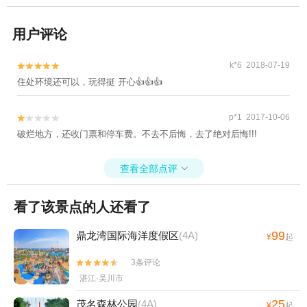
用户评论
k*6 2018-07-19


住处环境还可以，玩得挺 开心👍👍👍
p*1 2017-10-06


破烂地方，还收门票和停车费。不去不后悔，去了绝对后悔!!!
查看全部点评

看了该景点的人还看了
99
鼎龙湾国际海洋度假区
(4A)
¥
起
3条评论


湛江·吴川市
25
茂名森林公园
(4A)
¥
起