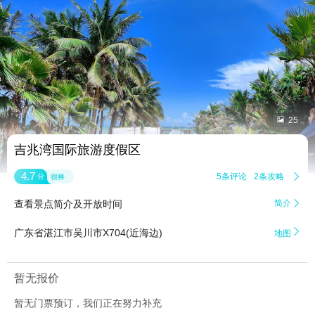


25
吉兆湾国际旅游度假区
4.7
5条评论
2条攻略

分
很棒
查看景点简介及开放时间
简介


广东省湛江市吴川市X704(近海边)
地图
暂无报价
暂无门票预订，我们正在努力补充