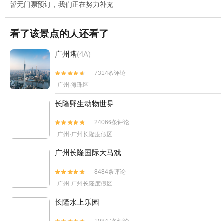
暂无门票预订，我们正在努力补充
看了该景点的人还看了
广州塔
(4A)
7314条评论


广州·海珠区
长隆野生动物世界
24066条评论


广州·广州长隆度假区
广州长隆国际大马戏
8484条评论


广州·广州长隆度假区
长隆水上乐园