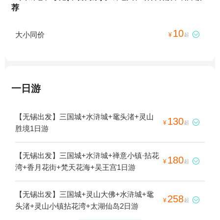
荐
10
大小同价

¥
起
一日游
【无锡出发】三国城+水浒城+鼋头渚+灵山
130

¥
起
胜境1日游
【无锡出发】三国城+水浒城+禅意小镇·拈花
180

¥
起
湾+香月花街+梵天花海+吴王宫1日游
【无锡出发】三国城+灵山大佛+水浒城+鼋
258

¥
起
头渚+灵山小镇拈花湾+太湖仙岛2日游