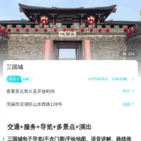


104
三国城
4.6
4255条评论
10条攻略

分
很棒
查看景点简介及开放时间
简介


无锡市滨湖区山水西路128号
地图
交通+服务+导览+多景点+演出
三国城电子导览(不含门票)手绘地图、语音讲解、路线推