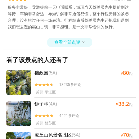
服务非常好，导游提前一天电话联系，游玩当天驾驶员先生提前到达
等待，车辆非常舒适，导游讲解非常通俗易懂，整个行程安排的紧凑
合理，没有错过任何一场表演。行程结束后驾驶员先生还把我们送到
我们想去逛的惠山古镇，非常感谢。是一次非常愉快的旅行。
查看全部点评

看了该景点的人还看了
80
拙政园
(5A)
¥
起
13235条评论


苏州·平江区
38.2
狮子林
(4A)
¥
起
4421条评论


苏州·姑苏区
70
虎丘山风景名胜区
(5A)
¥
起