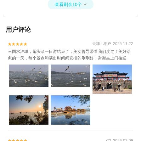
查看剩余10个

用户评论
去哪儿用户 2025-11-22


三国水浒城，鼋头渚一日游结束了，美女曾导带着我们度过了美好治
愈的一天，每个景点和演出时间间安排的刚刚好，谢谢🙏上门接送
r*2 2026-02-09

