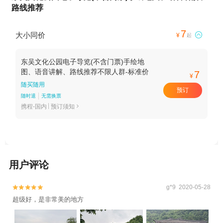
路线推荐
7
大小同价

¥
起
东吴文化公园电子导览(不含门票)手绘地
图、语音讲解、路线推荐不限人群-标准价
7
¥
随买随用
预订
随时退
无需换票
携程-国内
预订须知

用户评论
g*9 2020-05-28


超级好，是非常美的地方