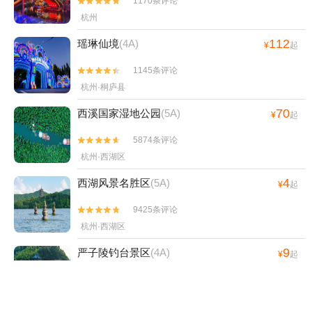
1170条评论


杭州
112
瑶琳仙境
(4A)
¥
起
1145条评论


杭州·桐庐县
70
西溪国家湿地公园
(5A)
¥
起
5874条评论


杭州·西湖区
4
西湖风景名胜区
(5A)
¥
起
9425条评论


杭州·西湖区
9
严子陵钓台景区
(4A)
¥
起
426条评论


杭州·严子陵钓台-已下线