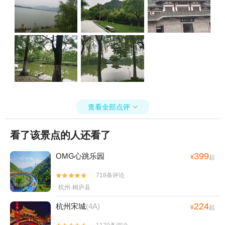
查看全部点评

看了该景点的人还看了
399
OMG心跳乐园
¥
起
718条评论


杭州·桐庐县
224
杭州宋城
(4A)
¥
起