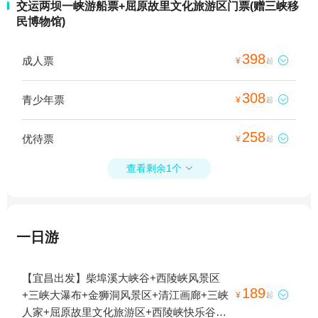
交运两坝一峡游船票+屈原故里文化旅游区门票(赠三峡移
民博物馆)
398
成人票

¥
起
308
青少年票

¥
起
258
优待票

¥
起
查看剩余1个

一日游
【宜昌出发】柴埠溪大峡谷+西陵峡风景区
189
+三峡大瀑布+金狮洞风景区+清江画廊+三峡

¥
起
人家+屈原故里文化旅游区+西陵峡快乐谷