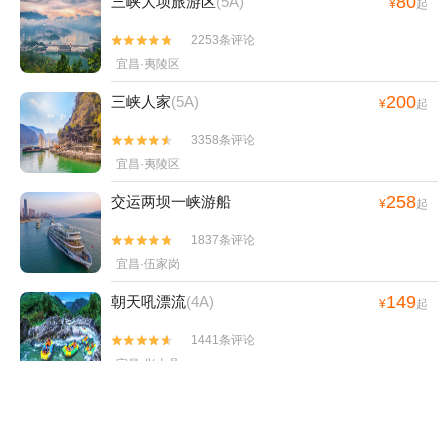
80
三峡大坝旅游区
(5A)
¥
起
2253条评论


宜昌·夷陵区
200
三峡人家
(5A)
¥
起
3358条评论


宜昌·夷陵区
258
交运两坝一峡游船
¥
起
1837条评论


宜昌·伍家岗
149
朝天吼漂流
(4A)
¥
起
1441条评论


宜昌·兴山县
138
九畹溪漂流
(4A)
¥
起
344条评论

