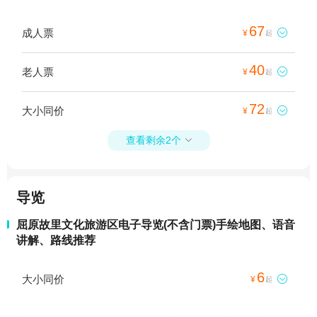
67
成人票

¥
起
40
老人票

¥
起
72
大小同价

¥
起
查看剩余2个

导览
屈原故里文化旅游区电子导览(不含门票)手绘地图、语音
讲解、路线推荐
6
大小同价

¥
起