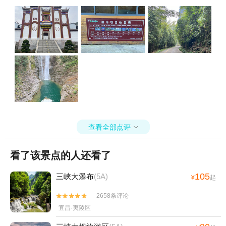
去，整个上午景区就我俩，美死了！去了屈原故里，去他的像前拜上
三拜，了却了心愿。推荐去哪儿网，我出门都用这个app，也推荐给很
多朋友了，靠谱！
查看全部点评

看了该景点的人还看了
105
三峡大瀑布
(5A)
¥
起
2658条评论


宜昌·夷陵区