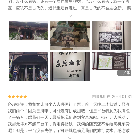
闭，没什么看头。还有一个屈原故里牌坊，也没什么看头，就一个牌
匾，应该不是古代的。近代重建修理过，真是古代的不会这么新。 票
价有点高，稍微有点不值。

共9张
去哪儿用户 2024-01-31


必须好评！我和女儿两个人去哪网订了票，前一天晚上才知道，只有
我们两个！因为是淡季，可能没有拼成团吧，但是平台特意为我俩包
了一辆车，跟我们一天，最后把我们送到宜昌东站。特别让人感动，
我都觉得对不起平台了，肯定得赔钱，我俩的团费还不够给司机车费
呢！但是，平台没有失信，宁可赔钱也满足我们的旅行要求。感谢诚
信经营！竹海景区特别棒，原生态的感觉，喜欢亲近自然的一定要
