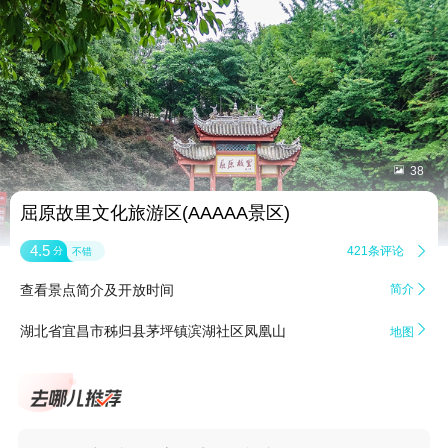


38
屈原故里文化旅游区(AAAAA景区)
4.5
421条评论

分
不错
查看景点简介及开放时间
简介


湖北省宜昌市秭归县茅坪镇滨湖社区凤凰山
地图