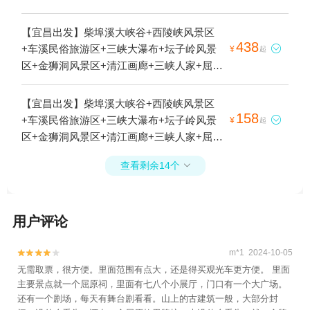
+三峡大坝旅游区+西陵峡世外桃源+情人泉
+三峡竹海+昭君故里+武落钟离山+交运两坝
【宜昌出发】柴埠溪大峡谷+西陵峡风景区
一峡游船+清江方山风景区+三峡大坝旅游风
438
+车溪民俗旅游区+三峡大瀑布+坛子岭风景

¥
起
景区-截流纪念园+宜昌本地玩乐+交运长江夜
区+金狮洞风景区+清江画廊+三峡人家+屈原
游游船+西陵峡观光游船(峡口山庄码头)+宜
故里文化旅游区+西陵峡快乐谷+三峡大坝旅
昌欢乐世界+西陵峡游船+宜昌博物馆+三峡
游区+西陵峡世外桃源+情人泉+三峡竹海+昭
【宜昌出发】柴埠溪大峡谷+西陵峡风景区
垂直升船机+船进三峡人家+三峡千古情景区1
君故里+武落钟离山+交运两坝一峡游船+清
158
+车溪民俗旅游区+三峡大瀑布+坛子岭风景

¥
起
日游
江方山风景区+185观景平台+夷陵长江大桥
区+金狮洞风景区+清江画廊+三峡人家+屈原
+截流纪念园+宜昌本地玩乐+交运长江夜游
故里文化旅游区+西陵峡快乐谷+三峡大坝旅
游船+西陵峡观光游船(峡口山庄码头)+葛洲
查看剩余14个

游区+西陵峡世外桃源+情人泉+三峡竹海+昭
坝船闸+宜昌欢乐世界+西陵峡游船+宜昌博
君故里+武落钟离山+交运两坝一峡游船+清
物馆+葛洲坝+三峡垂直升船机+船进三峡人
江方山风景区+185观景平台+夷陵长江大桥
家+宜昌三峡情人泉+葛洲坝三江大桥+三峡
用户评论
+截流纪念园+宜昌本地玩乐+交运长江夜游
千古情景区1日游
游船+西陵峡观光游船(峡口山庄码头)+葛洲
坝船闸+宜昌欢乐世界+西陵峡游船+宜昌博
m*1 2024-10-05


物馆+葛洲坝+三峡垂直升船机+船进三峡人
无需取票，很方便。里面范围有点大，还是得买观光车更方便。 里面
主要景点就一个屈原祠，里面有七八个小展厅，门口有一个大广场。
家+宜昌三峡情人泉+三峡千古情景区1日游
还有一个剧场，每天有舞台剧看看。山上的古建筑一般，大部分封