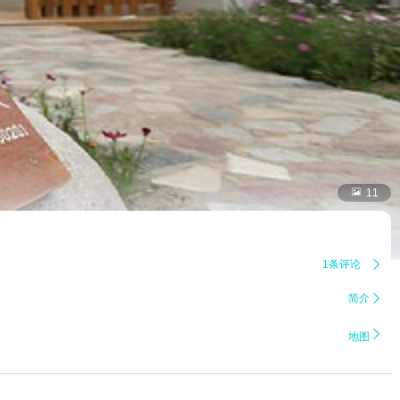

11
1条评论

简介


地图