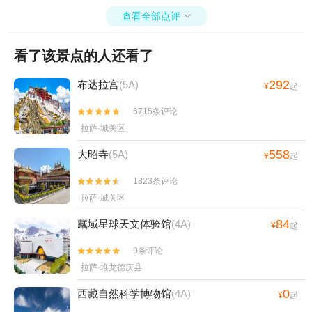
查看全部点评

看了该景点的人还看了
292
布达拉宫
(5A)
¥
起
6715条评论


拉萨·城关区
558
大昭寺
(5A)
¥
起
1823条评论


拉萨·城关区
84
藏域星球天文体验馆
(4A)
¥
起
9条评论


拉萨·堆龙德庆县
0
西藏自然科学博物馆
(4A)
¥
起