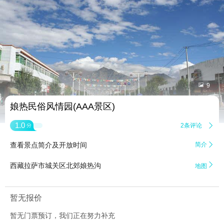


9
娘热民俗风情园(AAA景区)
1.0
2条评论

分
查看景点简介及开放时间
简介


西藏拉萨市城关区北郊娘热沟
地图
暂无报价
暂无门票预订，我们正在努力补充