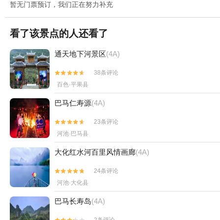
暂无门票预订，我们正在努力补充
看了该景点的人还看了
通天地下河景区
(4A)
38条评论


百色·平果县
巴马仁寿源
(4A)
23条评论


河池·巴马县
大化红水河百里风情画廊
(4A)
24条评论


河池·大化县
巴马长寿岛
(4A)