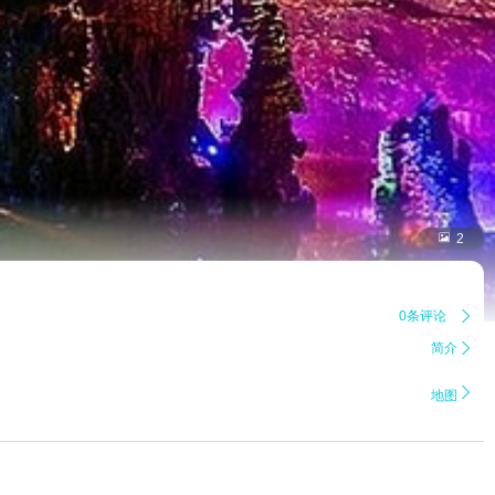

2
0条评论

简介


地图