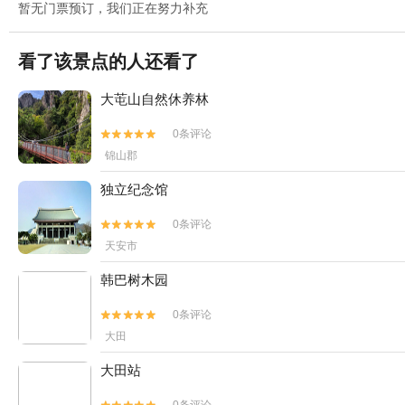
暂无门票预订，我们正在努力补充
看了该景点的人还看了
大芚山自然休养林
0条评论


锦山郡
独立纪念馆
0条评论


天安市
韩巴树木园
0条评论


大田
大田站