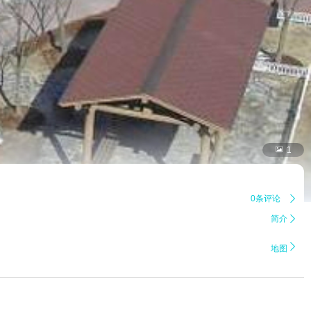

1
0条评论

简介


地图