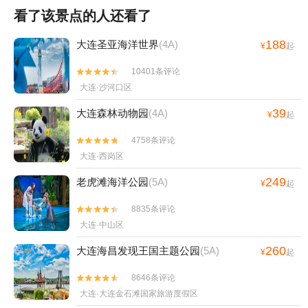
看了该景点的人还看了
188
大连圣亚海洋世界
(4A)
¥
起
10401条评论


大连·沙河口区
39
大连森林动物园
(4A)
¥
起
4758条评论


大连·西岗区
249
老虎滩海洋公园
(5A)
¥
起
8835条评论


大连·中山区
260
大连海昌发现王国主题公园
(5A)
¥
起
8646条评论


大连·大连金石滩国家旅游度假区