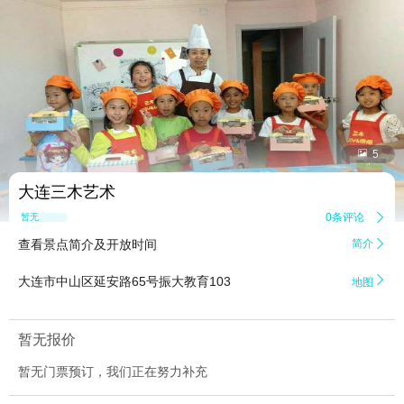


5
大连三木艺术
0条评论

暂无点评
查看景点简介及开放时间
简介


大连市中山区延安路65号振大教育103
地图
暂无报价
暂无门票预订，我们正在努力补充