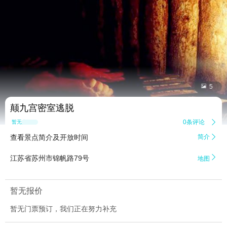


5
颠九宫密室逃脱
0条评论

暂无点评
查看景点简介及开放时间
简介


江苏省苏州市锦帆路79号
地图
暂无报价
暂无门票预订，我们正在努力补充