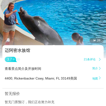


26
迈阿密水族馆
3.7
21条评论

分
查看景点简介及开放时间
简介


4400, Rickenbacker Cswy, Miami, FL 33149美国
地图
暂无报价
暂无门票预订，我们正在努力补充