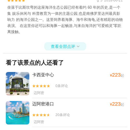
g*5 2018-06-21


坐落于比斯坎弯的这座海洋生态公园已经有着约 60 年的历史,是一个
集 娱乐休闲与 科普教育为一体的主题公园,也是南佛罗里达州最具影
响力 的海洋公园之一。这里饲养着海豚、海牛和海龟,还有精彩的动物
表演。 在这里你还可以和海豚一起畅游,与来自海洋的“可爱精灵”零距
离接触。
查看全部点评

看了该景点的人还看了
223
卡西亚中心
¥
起
0条评论


迈阿密
223
迈阿密港口
¥
起
20条评论


迈阿密