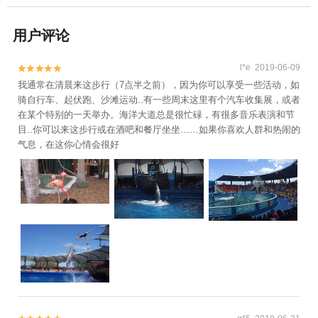
用户评论
l*e 2019-06-09


我通常在清晨来这步行（7点半之前），因为你可以享受一些活动，如
骑自行车、起伏跑、沙滩运动..有一些周末这里有个汽车收集展，或者
在某个特别的一天举办。海洋大道总是很忙碌，有很多音乐表演和节
目..你可以来这步行或在酒吧和餐厅坐坐……如果你喜欢人群和热闹的
气息，在这你心情会很好