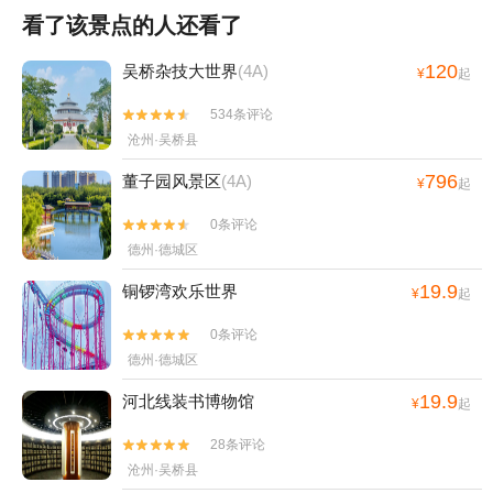
看了该景点的人还看了
120
吴桥杂技大世界
(4A)
¥
起
534条评论


沧州·吴桥县
796
董子园风景区
(4A)
¥
起
0条评论


德州·德城区
19.9
铜锣湾欢乐世界
¥
起
0条评论


德州·德城区
19.9
河北线装书博物馆
¥
起
28条评论


沧州·吴桥县