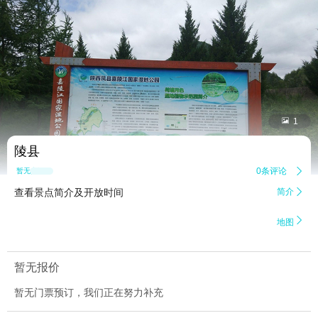


1
陵县
0条评论

暂无点评
查看景点简介及开放时间
简介


地图
暂无报价
暂无门票预订，我们正在努力补充