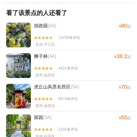
看了该景点的人还看了
80
拙政园
(5A)
¥
起
13234条评论


苏州·平江区
38.2
狮子林
(4A)
¥
起
4421条评论


苏州·姑苏区
70
虎丘山风景名胜区
(5A)
¥
起
6674条评论


苏州·姑苏区
55
留园
(5A)
¥
起
2193条评论


苏州·姑苏区