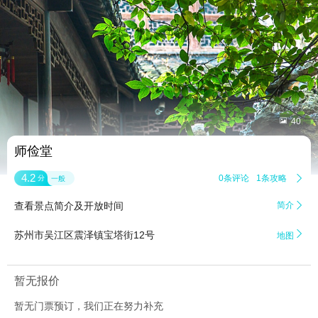


40
师俭堂
4.2
0条评论
1条攻略

分
一般
查看景点简介及开放时间
简介


苏州市吴江区震泽镇宝塔街12号
地图
暂无报价
暂无门票预订，我们正在努力补充