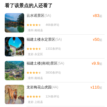
看了该景点的人还看了
83
云水谣景区
(5A)
¥
起
468条评论


漳州·南靖县
50
福建土楼永定景区
(5A)
¥
起
1332条评论


龙岩·永定区
9.9
福建土楼(南靖)景区
(5A)
¥
起
3830条评论


漳州·南靖县
110
龙岩梅花山虎园
(4A)
¥
起
124条评论


龙岩·上杭县