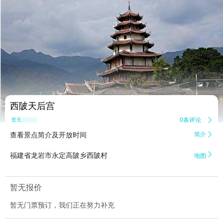


7
西陂天后宫
0条评论

暂无点评
查看景点简介及开放时间
简介


福建省龙岩市永定高陂乡西陂村
地图
暂无报价
暂无门票预订，我们正在努力补充