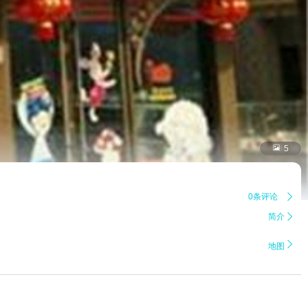

5
0条评论

简介


地图