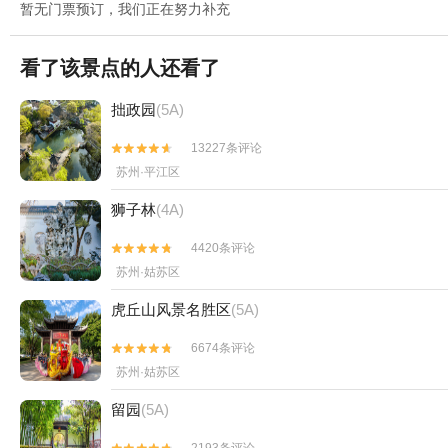
暂无门票预订，我们正在努力补充
看了该景点的人还看了
拙政园
(5A)
13227条评论


苏州·平江区
狮子林
(4A)
4420条评论


苏州·姑苏区
虎丘山风景名胜区
(5A)
6674条评论


苏州·姑苏区
留园
(5A)