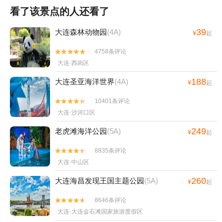
看了该景点的人还看了
39
大连森林动物园
(4A)
¥
起
4758条评论


大连·西岗区
188
大连圣亚海洋世界
(4A)
¥
起
10401条评论


大连·沙河口区
249
老虎滩海洋公园
(5A)
¥
起
8835条评论


大连·中山区
260
大连海昌发现王国主题公园
(5A)
¥
起
8646条评论


大连·大连金石滩国家旅游度假区