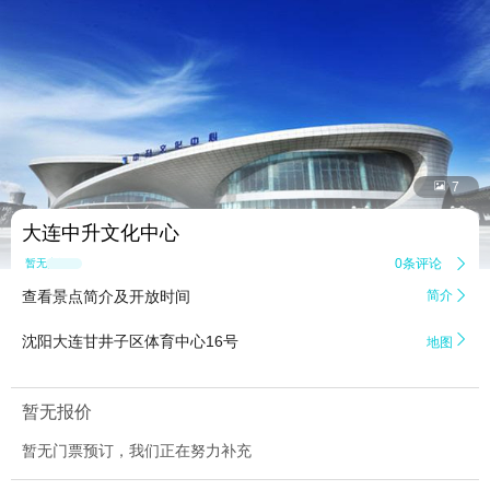


7
大连中升文化中心
0条评论

暂无点评
查看景点简介及开放时间
简介


沈阳大连甘井子区体育中心16号
地图
暂无报价
暂无门票预订，我们正在努力补充