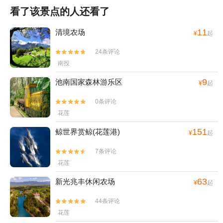
看了该景点的人还看了
11
清境农场
¥
起
24条评论


南投
9
池南国家森林游乐区
¥
起
0条评论


花莲
151
鲸世界赏鲸(花莲港)
¥
起
7条评论


花莲
63
新光兆丰休闲农场
¥
起
44条评论


花莲