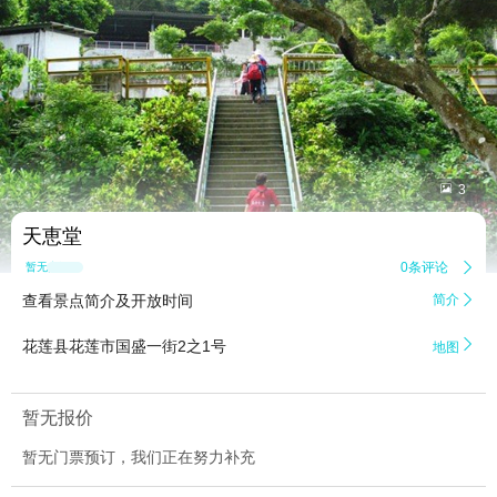


3
天恵堂
0条评论

暂无点评
查看景点简介及开放时间
简介


花莲县花莲市国盛一街2之1号
地图
暂无报价
暂无门票预订，我们正在努力补充