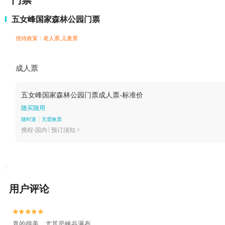
门票
五女峰国家森林公园门票
优待政策：老人票,儿童票
成人票
五女峰国家森林公园门票成人票-标准价
随买随用
随时退
无需换票
携程-国内
预订须知

用户评论


真的很美。尤其是峡谷瀑布