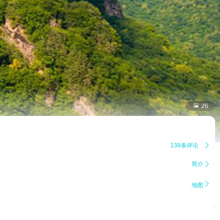

26
138条评论

简介


地图