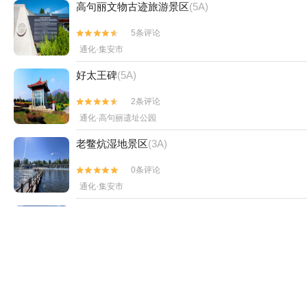
高句丽文物古迹旅游景区
(5A)
5条评论


通化·集安市
好太王碑
(5A)
2条评论


通化·高句丽遗址公园
老鳖炕湿地景区
(3A)
0条评论


通化·集安市
白鸡峰国家森林公园
(4A)
12条评论


通化·东昌区
丸都山城