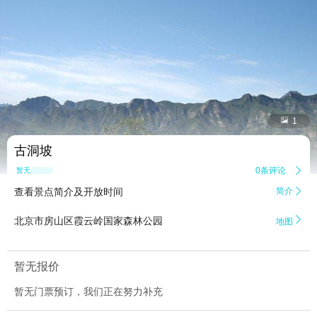


1
古洞坡
0条评论

暂无点评
查看景点简介及开放时间
简介


北京市房山区霞云岭国家森林公园
地图
暂无报价
暂无门票预订，我们正在努力补充