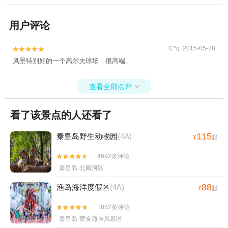
用户评论
C*g 2015-05-28


风景特别好的一个高尔夫球场，很高端。
查看全部点评

看了该景点的人还看了
115
秦皇岛野生动物园
(4A)
¥
起
4692条评论


秦皇岛·北戴河区
88
渔岛海洋度假区
(4A)
¥
起
1852条评论


秦皇岛·黄金海岸风景区