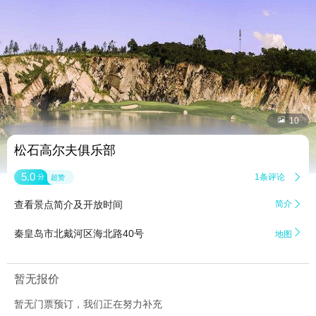


10
松石高尔夫俱乐部
5.0
1条评论

分
超赞
查看景点简介及开放时间
简介


秦皇岛市北戴河区海北路40号
地图
暂无报价
暂无门票预订，我们正在努力补充