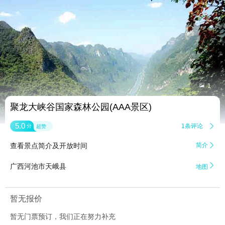


1
聚龙大峡谷国家森林公园(AAA景区)
5.0
1条评论

分
超赞
查看景点简介及开放时间
简介


广西河池市天峨县
地图
暂无报价
暂无门票预订，我们正在努力补充