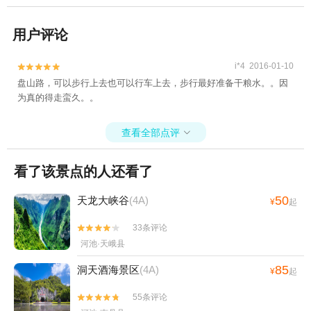
用户评论
i*4 2016-01-10


盘山路，可以步行上去也可以行车上去，步行最好准备干粮水。。因
为真的得走蛮久。。
查看全部点评

看了该景点的人还看了
50
天龙大峡谷
(4A)
¥
起
33条评论


河池·天峨县
85
洞天酒海景区
(4A)
¥
起
55条评论

