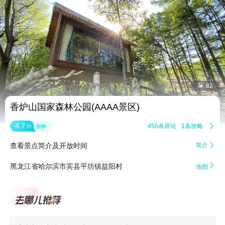


82
香炉山国家森林公园(AAAA景区)
4.7
456条评论
1条攻略

分
很棒
查看景点简介及开放时间
简介


黑龙江省哈尔滨市宾县平坊镇益阳村
地图