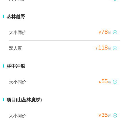
丛林越野
78
大小同价

¥
起
118
双人票

¥
起
林中冲浪
55
大小同价

¥
起
项目(山丛林魔梯)
35
大小同价

¥
起