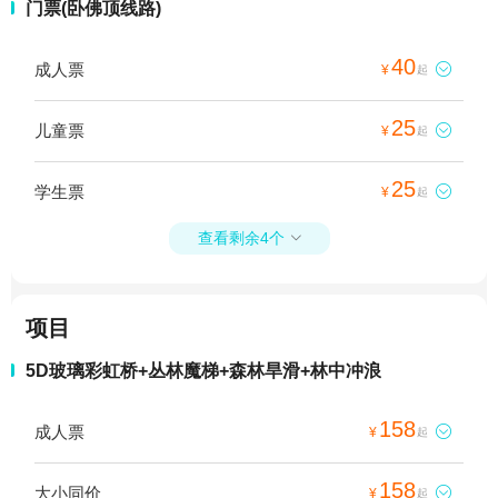
门票(卧佛顶线路)
40
成人票

¥
起
25
儿童票

¥
起
25
学生票

¥
起
查看剩余4个

项目
5D玻璃彩虹桥+丛林魔梯+森林旱滑+林中冲浪
158
成人票

¥
起
158
大小同价

¥
起