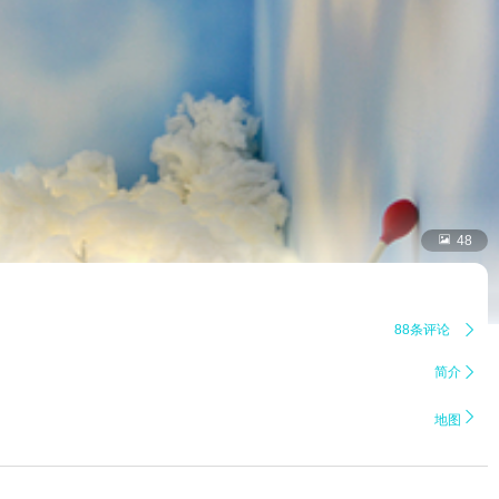

48
88条评论

简介


地图