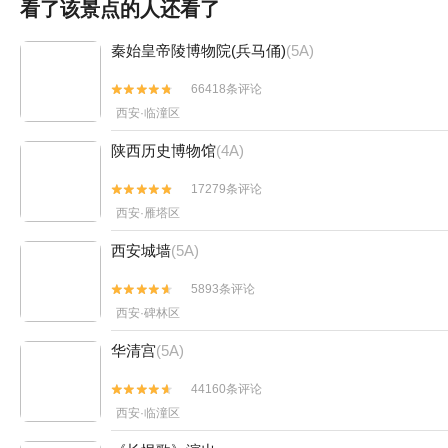
看了该景点的人还看了
秦始皇帝陵博物院(兵马俑)
(5A)
66418条评论


西安·临潼区
陕西历史博物馆
(4A)
17279条评论


西安·雁塔区
西安城墙
(5A)
5893条评论


西安·碑林区
华清宫
(5A)
44160条评论


西安·临潼区