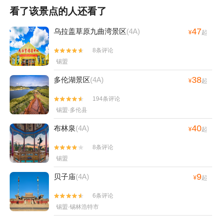
看了该景点的人还看了
47
乌拉盖草原九曲湾景区
(4A)
¥
起
8条评论


锡盟
38
多伦湖景区
(4A)
¥
起
194条评论


锡盟·多伦县
40
布林泉
(4A)
¥
起
8条评论


锡盟
9
贝子庙
(4A)
¥
起
6条评论


锡盟·锡林浩特市