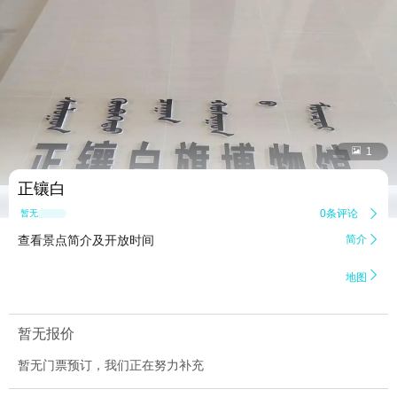


1
正镶白
0条评论

暂无点评
查看景点简介及开放时间
简介


地图
暂无报价
暂无门票预订，我们正在努力补充