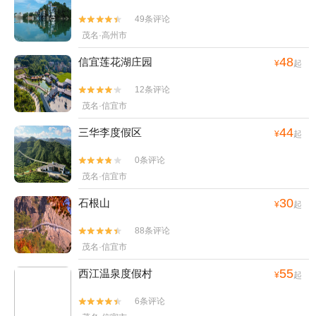
49条评论


茂名·高州市
48
信宜莲花湖庄园
¥
起
12条评论


茂名·信宜市
44
三华李度假区
¥
起
0条评论


茂名·信宜市
30
石根山
¥
起
88条评论


茂名·信宜市
55
西江温泉度假村
¥
起
6条评论

