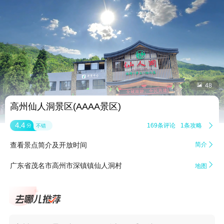


48
高州仙人洞景区(AAAA景区)
4.4
169条评论
1条攻略

分
不错
查看景点简介及开放时间
简介


广东省茂名市高州市深镇镇仙人洞村
地图