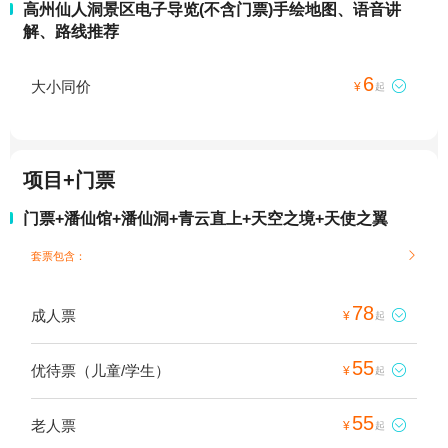
高州仙人洞景区电子导览(不含门票)手绘地图、语音讲
解、路线推荐
6
大小同价

¥
起
项目+门票
门票+潘仙馆+潘仙洞+青云直上+天空之境+天使之翼
套票包含：

78
成人票

¥
起
55
优待票（儿童/学生）

¥
起
55
老人票

¥
起