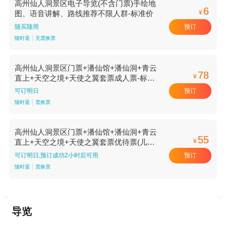
高州仙人洞景区电子导览(不含门票)手绘地
6
¥
图、语音讲解、路线推荐不限人群-标准价
预订
随买随用
随时退
无需换票
高州仙人洞景区门票+潘仙馆+潘仙洞+青云
78
¥
直上+天空之境+天使之翼套票成人票-标准
价
预订
可订明日
随时退
需换票
高州仙人洞景区门票+潘仙馆+潘仙洞+青云
55
¥
直上+天空之境+天使之翼套票优待票(儿童/
学生)-标准价
预订
可订明日,预订成功2小时后可用
随时退
需换票
导览