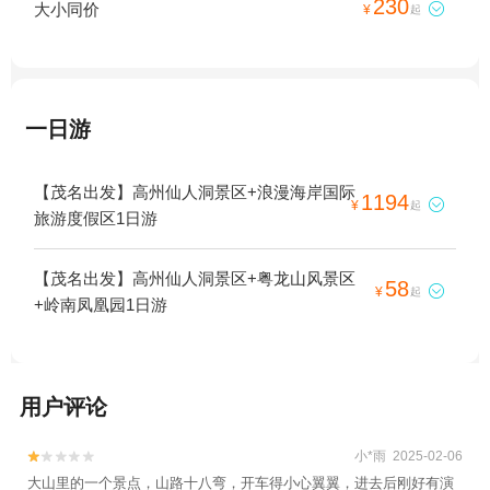
230
大小同价

¥
起
一日游
【茂名出发】高州仙人洞景区+浪漫海岸国际
1194

¥
起
旅游度假区1日游
【茂名出发】高州仙人洞景区+粤龙山风景区
58

¥
起
+岭南凤凰园1日游
用户评论
小*雨 2025-02-06


大山里的一个景点，山路十八弯，开车得小心翼翼，进去后刚好有演