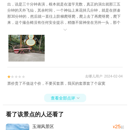
出，说是三十分钟表演，根本就是在滥竽充数，真正的演出就那三五
分钟的天外飞仙，其余时间，一个神仙上来花掉几分钟，就是在拼凑
那30分钟的，然后就一直往上阶梯爬呀爬，爬上去了再爬呀爬，爬下
来，这个撮合椅没有任何安全提示，稍微不留神坐在另外一头，那个
铁刚好打在脚上，我就是那样受伤的，之后我在旁边坐了大概有十几

分钟，也有两三个游客犯了同样的错误，景区得重视这个问题了。出
来到前台想着让景区医生拿点药处理一下的，结果工作人员告诉我景
区没有配备医生，体验感实在是差
去哪儿用户 2024-02-04


票价贵了不值这个价，不要买套票，我买的套票套了个寂寞
查看全部点评

看了该景点的人还看了
25
玉湖风景区
¥
起