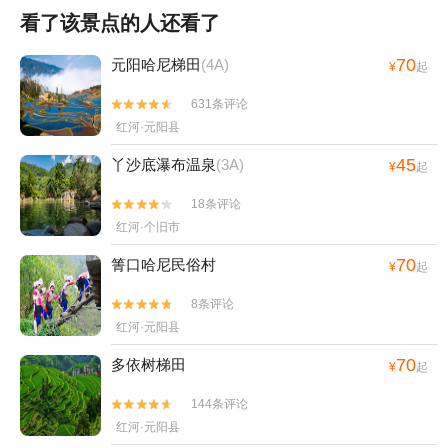
看了该景点的人还看了
70
元阳哈尼梯田
(4A)
¥
起
631条评论


红河·元阳县
45
丫沙底瀑布温泉
(3A)
¥
起
18条评论


红河·个旧市
70
箐口哈尼民俗村
¥
起
8条评论


红河·元阳县
70
多依树梯田
¥
起
144条评论


红河·元阳县