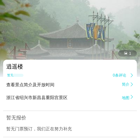


1
逍遥楼
0条评论

暂无点评
查看景点简介及开放时间
简介


浙江省绍兴市新昌县重阳宫景区
地图
暂无报价
暂无门票预订，我们正在努力补充