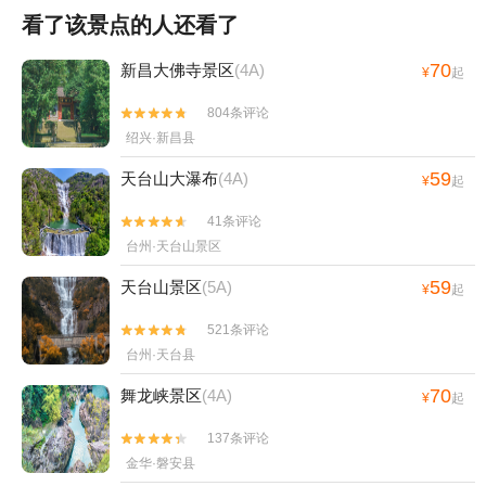
看了该景点的人还看了
70
新昌大佛寺景区
(4A)
¥
起
804条评论


绍兴·新昌县
59
天台山大瀑布
(4A)
¥
起
41条评论


台州·天台山景区
59
天台山景区
(5A)
¥
起
521条评论


台州·天台县
70
舞龙峡景区
(4A)
¥
起
137条评论


金华·磐安县