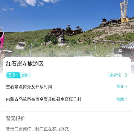


8
红石崖寺旅游区
5.0
1条评论

分
超赞
查看景点简介及开放时间
简介


内蒙古乌兰察布市卓资县红召乡官庄子村
地图
暂无报价
暂无门票预订，我们正在努力补充