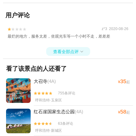
用户评论
z*3 2020-08-26


最烂的地方，服务太差，坐观光车等一个小时不走，差差差
查看全部点评

看了该景点的人还看了
35
大召寺
(4A)
¥
起
755条评论


呼和浩特·玉泉区
58
红石崖国家生态公园
(4A)
¥
起
63条评论


呼和浩特·新城区