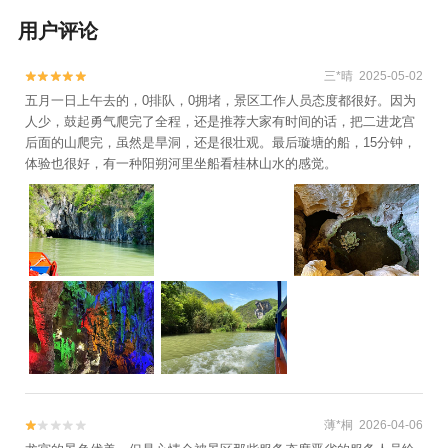
用户评论
三*晴 2025-05-02


五月一日上午去的，0排队，0拥堵，景区工作人员态度都很好。因为
人少，鼓起勇气爬完了全程，还是推荐大家有时间的话，把二进龙宫
后面的山爬完，虽然是旱洞，还是很壮观。最后璇塘的船，15分钟，
体验也很好，有一种阳朔河里坐船看桂林山水的感觉。
薄*桐 2026-04-06

