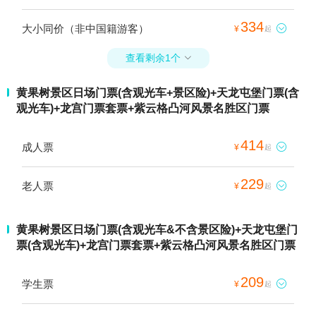
334
大小同价（非中国籍游客）

¥
起
查看剩余1个

黄果树景区日场门票(含观光车+景区险)+天龙屯堡门票(含
观光车)+龙宫门票套票+紫云格凸河风景名胜区门票
414
成人票

¥
起
229
老人票

¥
起
黄果树景区日场门票(含观光车&不含景区险)+天龙屯堡门
票(含观光车)+龙宫门票套票+紫云格凸河风景名胜区门票
209
学生票

¥
起