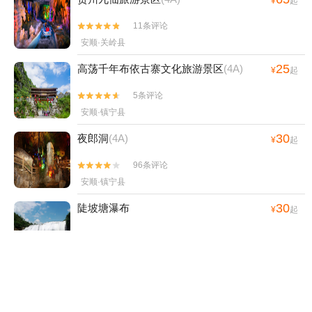
¥
起
11条评论


安顺·关岭县
25
高荡千年布依古寨文化旅游景区
(4A)
¥
起
5条评论


安顺·镇宁县
30
夜郎洞
(4A)
¥
起
96条评论


安顺·镇宁县
30
陡坡塘瀑布
¥
起
2350条评论


安顺·黄果树风景名胜区
37.99
美澜温泉
¥
起
2条评论

