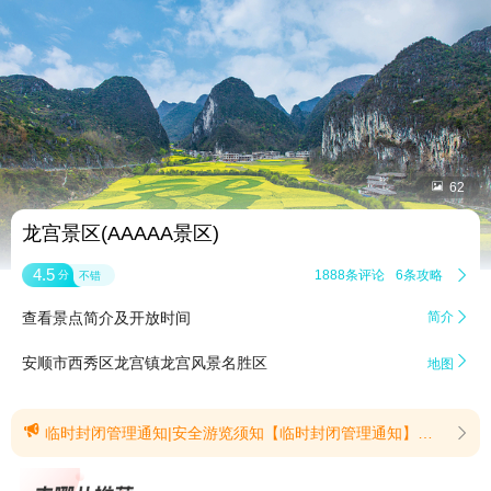


62
龙宫景区(AAAAA景区)
4.5
1888条评论
6条攻略

分
不错
查看景点简介及开放时间
简介


安顺市西秀区龙宫镇龙宫风景名胜区
地图

临时封闭管理通知|安全游览须知【临时封闭管理通知】受强降雨影响，景区水位持续上涨。为切实筑牢汛期安全防线，保障游客人身安全与游览秩序，现对二进龙宫、通漩河景点区域实施临时封闭管理。 临时管控区域恢复开放时间将根据天气及安全排查结果另行通知，请留意后续公告。(提示有效期2026/8/3至2026/8/10)【安全游览须知】为确保您在景区的游览安全，特制旅游安全须知，请您认真阅读并切实遵守。 为提升特殊群体游客游览体验，龙宫景区在游客服务中心配备轮椅辅助器具并提供免费租借服务，设置了无障碍服务窗口，为前来咨询和购票的残疾人、老年人等特殊群体提供一对一的引导和帮助；针对行动不便的游客群体，由景区工作人员从景区半程出口处引导游客到龙潭村入口，进入核心景区；如需帮助请致电龙宫景区特殊人群求助热线：18722789266 1、请自觉遵守景区安全管理规定和秩序，在景区内照顾好老人和小孩，保管好您的随身物品。2、乘坐观光车、观光电梯、等做到上下车有序，不得强行抢位、抢道、插队，自觉维护旅游秩序，以确保安全。3、请勿在狭窄危险路段休息、拍照，以免造成拥堵和发生意外。4、请遵守景区安全提示，按景区指定线路游览，禁止偏离游道和进入非开放区域。5、禁止在景区内攀爬岩壁、树木、翻越护栏、下河游泳，禁止攀折或食用景区内野果。6、禁止在景区内使用明火、吸烟和燃放烟花爆竹。7、禁止携带任何宠物乘坐景区公共交通工具或进入景区室内公共场所；不得携带禁止类宠物（大型犬、烈性犬、大型猫科、猛禽等）进入景区；盲人携带导盲犬的，按相关规定执行；8、禁止携带有毒有害、易燃易爆物品进入景区、乘坐观光车；9、禁止任何单位或个人擅自从事“低慢小（无人机、航模、风筝等）”航空器飞行活动，除工作需要并经审批许可外，禁止携带无人机；10、景区属喀斯特地形，景区内无盲道和无障碍通道，景区内全程需步行，请合理安排好游览路线。景区水流湍急，旋涡、暗流遍布，为确保安全，严禁涉水、戏水。11、景区属山水自然景区，地形陡峭，常年雨水侵蚀，路面湿滑，在游览过程中时刻注意安全。12、为确保景区安全稳定，请配合景区在人流密集时段、区域进行的安全检查。(提示有效期2026/5/14至2026/8/31)
