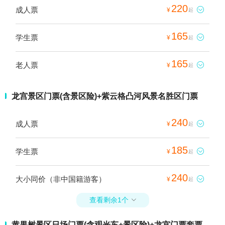
220
成人票

¥
起
165
学生票

¥
起
165
老人票

¥
起
龙宫景区门票(含景区险)+紫云格凸河风景名胜区门票
240
成人票

¥
起
185
学生票

¥
起
240
大小同价（非中国籍游客）

¥
起
查看剩余1个

黄果树景区日场门票(含观光车+景区险)+龙宫门票套票