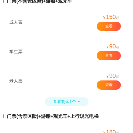
门票(不含景区险)+游船+观光车
150
¥
起
成人票
查看
90
¥
起
学生票
查看
90
¥
起
老人票
查看
查看剩余1个

门票(含景区险)+游船+观光车+上行观光电梯
180
¥
起