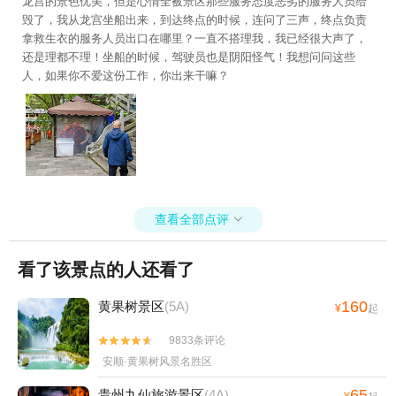
龙宫的景色优美，但是心情全被景区那些服务态度恶劣的服务人员给
毁了，我从龙宫坐船出来，到达终点的时候，连问了三声，终点负责
拿救生衣的服务人员出口在哪里？一直不搭理我，我已经很大声了，
还是理都不理！坐船的时候，驾驶员也是阴阳怪气！我想问问这些
人，如果你不爱这份工作，你出来干嘛？
查看全部点评

看了该景点的人还看了
160
黄果树景区
(5A)
¥
起
9833条评论


安顺·黄果树风景名胜区
65
贵州九仙旅游景区
(4A)