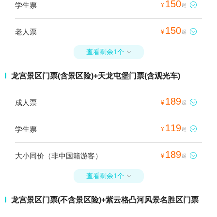
150
学生票

¥
起
150
老人票

¥
起
查看剩余1个

龙宫景区门票(含景区险)+天龙屯堡门票(含观光车)
189
成人票

¥
起
119
学生票

¥
起
189
大小同价（非中国籍游客）

¥
起
查看剩余1个

龙宫景区门票(不含景区险)+紫云格凸河风景名胜区门票