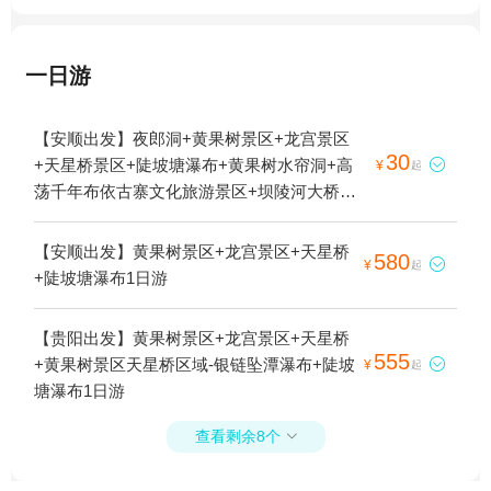
一日游
【安顺出发】夜郎洞+黄果树景区+龙宫景区
30
+天星桥景区+陡坡塘瀑布+黄果树水帘洞+高

¥
起
荡千年布依古寨文化旅游景区+坝陵河大桥
+安顺本地玩乐+黄果树大瀑布夜游1日游
【安顺出发】黄果树景区+龙宫景区+天星桥
580

¥
起
+陡坡塘瀑布1日游
【贵阳出发】黄果树景区+龙宫景区+天星桥
555
+黄果树景区天星桥区域-银链坠潭瀑布+陡坡

¥
起
塘瀑布1日游
查看剩余8个
