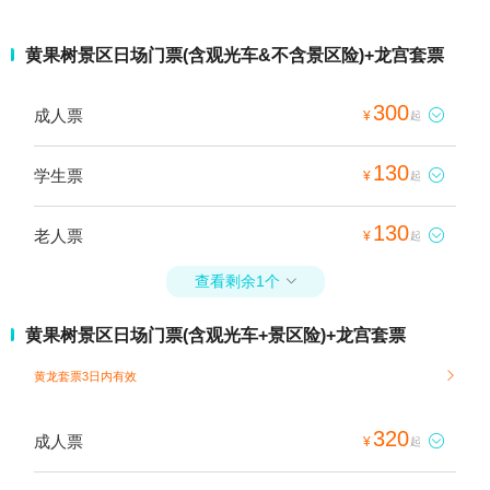
黄果树景区日场门票(含观光车&不含景区险)+龙宫套票
300
成人票

¥
起
130
学生票

¥
起
130
老人票

¥
起
查看剩余1个

黄果树景区日场门票(含观光车+景区险)+龙宫套票
黄龙套票3日内有效

320
成人票

¥
起