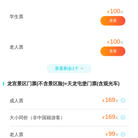
100
¥
起
学生票
查看
100
¥
起
老人票
查看
查看剩余1个

龙宫景区门票(不含景区险)+天龙屯堡门票(含观光车)
169
成人票

¥
起
169
大小同价（非中国籍游客）

¥
起
99
老人票

¥
起