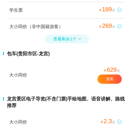
189
学生票

¥
起
269
大小同价（非中国籍游客）

¥
起
查看剩余1个

包车(贵阳市区-龙宫)
629
¥
起
大小同价
查看
龙宫景区电子导览(不含门票)手绘地图、语音讲解、路线
推荐
2.3
大小同价

¥
起