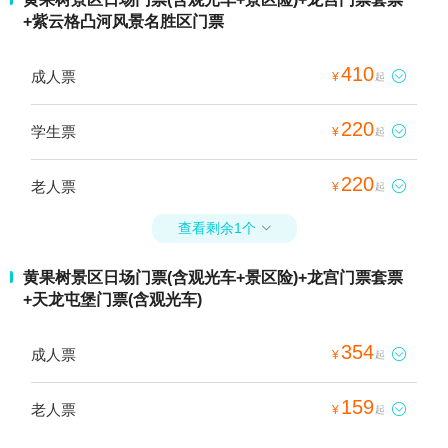
+紫云格凸河风景名胜区门票
410
成人票

¥
起
220
学生票

¥
起
220
老人票

¥
起
查看剩余1个

黄果树景区日场门票(含观光车+景区险)+龙宫门票套票
+天龙屯堡门票(含观光车)
354
成人票

¥
起
159
老人票

¥
起