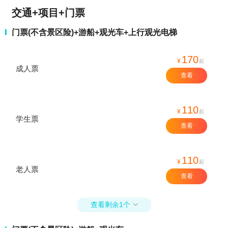
交通+项目+门票
门票(不含景区险)+游船+观光车+上行观光电梯
170
¥
起
成人票
查看
110
¥
起
学生票
查看
110
¥
起
老人票
查看
查看剩余1个
